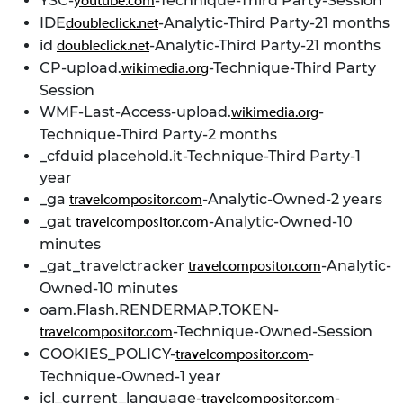
YSC-
-Technique-Third Party-Session
youtube.com
IDE
-Analytic-Third Party-21 months
doubleclick.net
id
-Analytic-Third Party-21 months
doubleclick.net
CP-upload.
-Technique-Third Party
wikimedia.org
Session
WMF-Last-Access-upload.
-
wikimedia.org
Technique-Third Party-2 months
_cfduid placehold.it-Technique-Third Party-1
year
_ga
-Analytic-Owned-2 years
travelcompositor.com
_gat
-Analytic-Owned-10
travelcompositor.com
minutes
_gat_travelctracker
-Analytic-
travelcompositor.com
Owned-10 minutes
oam.Flash.RENDERMAP.TOKEN-
-Technique-Owned-Session
travelcompositor.com
COOKIES_POLICY-
-
travelcompositor.com
Technique-Owned-1 year
icl_current_language-
-
travelcompositor.com